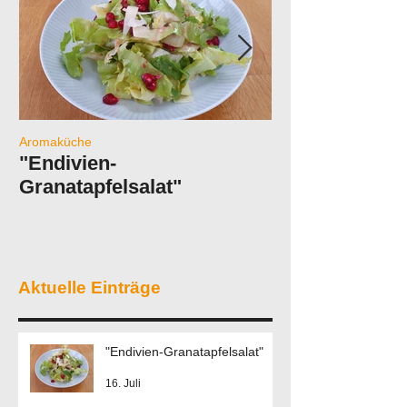
Aromaküche
Balancing-Tipp
"Endivien-
"Mach mal Pa
Granatapfelsalat"
Aktuelle Einträge
"Endivien-Granatapfelsalat"
16. Juli